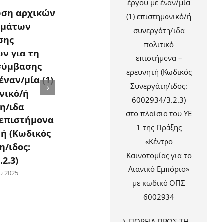
έργου με έναν/μία
Ανακο
ωση αρχικών
Πρόσκληση
(1) επιστημονικό/ή
οριστ
σμάτων
Εκδήλωσης
συνεργάτη/ιδα
αποτε
σης
Ενδιαφέροντος για
πολιτικό
αξιολ
ν για τη
την υποβολή
επιστήμονα –
προτά
σύμβασης
προτάσεων για τη
ερευνητή (Κωδικός
σύνα
έναν/μία (1)
σύναψη σύμβασης
Συνεργάτη/ιδος:
έργου 
νικό/ή
έργου με έναν/μία (1)
6002934/Β.2.3)
επιστ
η/ιδα
επιστημονικό/ή
στο πλαίσιο του ΥΕ
συνερ
 επιστήμονα
συνεργάτη/ιδα
1 της Πράξης
τή (Κωδικός
πολιτικό επιστήμονα
16 Σεπτε
«Κέντρο
η/ιδος:
– ερευνητή (Κωδικός
Καινοτομίας για το
.2.3)
Συνεργάτη/ιδος:
Λιανικό Εμπόριο»
6002934/Β.2.3) στο
υ 2025
με κωδικό ΟΠΣ
πλαίσιο του ΥΕ 1 της
6002934
Πράξης «Κέντρο
Καινοτομίας για το
ΠΟΡΕΙΑ ΠΡΟΣ ΤΗ