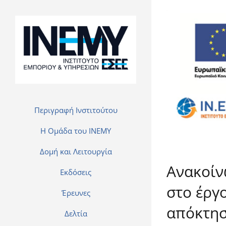
View
Larger
Image
Περιγραφή Ινστιτούτου
H Ομάδα του INEMY
Δομή και Λειτουργία
Ανακοίν
Εκδόσεις
στο έργ
Έρευνες
απόκτησ
Δελτία