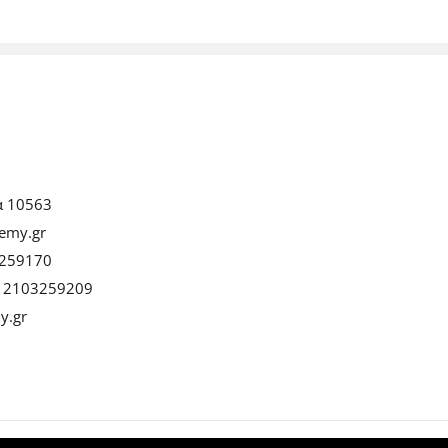
α 10563
emy.gr
259170
:
2103259209
y.gr