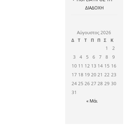
Λιανικό Εμπόριο» με
ΔΙΑΔΟΧΗ
κωδικό ΟΠΣ 6002934
10 Ιανουαρίου 2025
Αύγουστος 2026
Δ
Τ
Τ
Π
Π
Σ
Κ
1
2
3
4
5
6
7
8
9
10
11
12
13
14
15
16
17
18
19
20
21
22
23
24
25
26
27
28
29
30
31
« Μάι