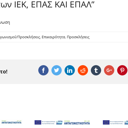
ων ΙΕΚ, ΕΠΑΣ ΚΑΙ ΕΠΑΛ”
ίνωση
αγωνισμοί/Προσκλήσεις
,
Επικαιρότητα
,
Προσκλήσεις
Facebook
Twitter
Linkedin
Reddit
Tumblr
Google
P
το!