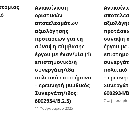
οτομίας
Ανακοίνωση
Ανακοίν
κό
οριστικών
αποτελε
αποτελεσμάτων
αξιολόγη
αξιολόγησης
προτάσεω
προτάσεων για τη
σύναψη 
σύναψη σύμβασης
έργου με 
έργου με έναν/μία (1)
επιστημο
επιστημονικό/ή
συνεργάτ
συνεργάτη/ιδα
πολιτικό
πολιτικό επιστήμονα
– ερευνη
– ερευνητή (Κωδικός
Συνεργάτ
Συνεργάτη/ιδος:
6002934/Β
6002934/Β.2.3)
7 Φεβρουαρίο
11 Φεβρουαρίου 2025