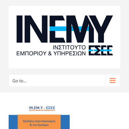
Go to...