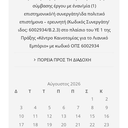
σύμβασης έργου με έναν/μία (1)
επιστημονικό/ή συνεργάτη/ιδα πολιτικό
επιστήμονα – ερευνητή (Κωδικός Συνεργάτη/
ιδος: 6002934/Β.2.3) στο πλαίσιο του ΥΕ 1 της
Πράξης «Κέντρο Καινοτομίας για το Λιανικό
Εμπόριο» με κωδικό ΟΠΣ 6002934
ΠΟΡΕΙΑ ΠΡΟΣ ΤΗ ΔΙΑΔΟΧΗ
Αύγουστος 2026
Δ
Τ
Τ
Π
Π
Σ
Κ
1
2
3
4
5
6
7
8
9
10
11
12
13
14
15
16
17
18
19
20
21
22
23