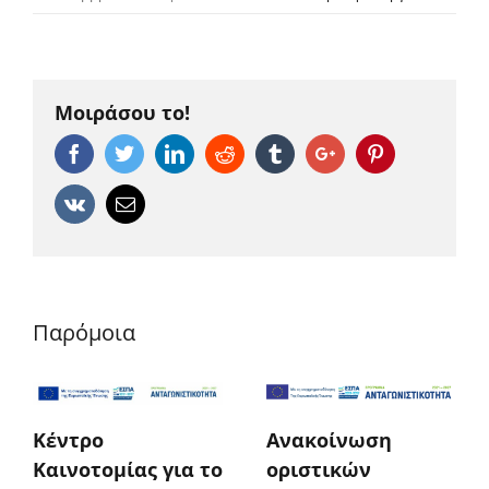
Μοιράσου το!
Facebook
Twitter
Linkedin
Reddit
Tumblr
Google+
Pinterest
Vk
Email
Παρόμοια
Κέντρο
Ανακοίνωση
Καινοτομίας για το
οριστικών