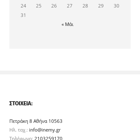
24
25
26
27
28
29
30
31
« Μάι
ΣΤΟΙΧΕΊΑ:
Πετράκη 8 Αθήνα 10563
Ηλ. ταχ.:
info@inemy.gr
Τηλέφωνο:
2103259170