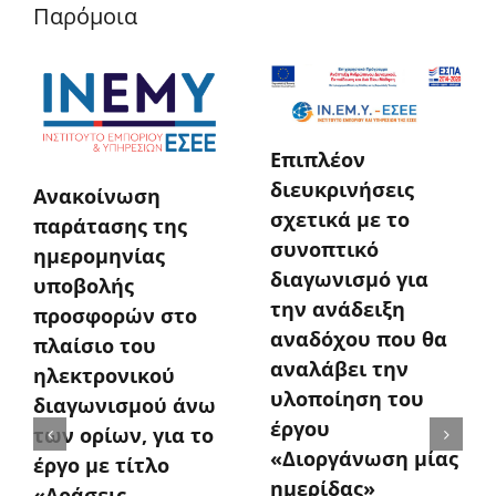
Παρόμοια
Επιπλέον
διευκρινήσεις
Ανακοίνωση
σχετικά με το
παράτασης της
συνοπτικό
ημερομηνίας
διαγωνισμό για
υποβολής
την ανάδειξη
προσφορών στο
αναδόχου που θα
πλαίσιο του
αναλάβει την
ηλεκτρονικού
υλοποίηση του
διαγωνισμού άνω
έργου
των ορίων, για το
«Διοργάνωση μίας
έργο με τίτλο
ημερίδας»
«Δράσεις