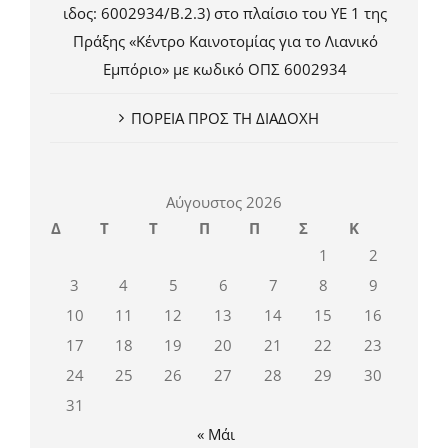
ιδος: 6002934/Β.2.3) στο πλαίσιο του ΥΕ 1 της
Πράξης «Κέντρο Καινοτομίας για το Λιανικό
Εμπόριο» με κωδικό ΟΠΣ 6002934
ΠΟΡΕΙΑ ΠΡΟΣ ΤΗ ΔΙΑΔΟΧΗ
Αύγουστος 2026
Δ
Τ
Τ
Π
Π
Σ
Κ
1
2
3
4
5
6
7
8
9
10
11
12
13
14
15
16
17
18
19
20
21
22
23
24
25
26
27
28
29
30
31
« Μάι