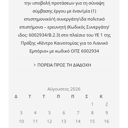
την υποβολή προτάσεων για τη σύναψη
σύμβασης έργου με έναν/μία (1)
επιστημονικό/ή συνεργάτη/ιδα πολιτικό
επιστήμονα – ερευνητή (Κωδικός Συνεργάτη/
ιδος: 6002934/Β.2.3) στο πλαίσιο του ΥΕ 1 της
Πράξης «Κέντρο Καινοτομίας για το Λιανικό
Εμπόριο» με κωδικό ΟΠΣ 6002934
ΠΟΡΕΙΑ ΠΡΟΣ ΤΗ ΔΙΑΔΟΧΗ
Αύγουστος 2026
Δ
Τ
Τ
Π
Π
Σ
Κ
1
2
3
4
5
6
7
8
9
10
11
12
13
14
15
16