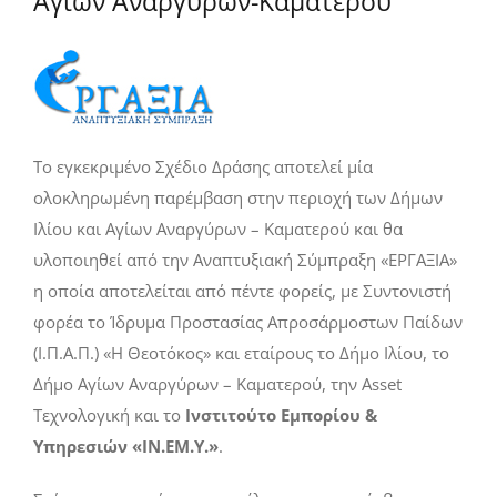
Αγίων Αναργύρων-Καματερού
Το εγκεκριμένο Σχέδιο Δράσης αποτελεί μία
ολοκληρωμένη παρέμβαση στην περιοχή των Δήμων
Ιλίου και Αγίων Αναργύρων – Καματερού και θα
υλοποιηθεί από την Αναπτυξιακή Σύμπραξη «ΕΡΓΑΞΙΑ»
η οποία αποτελείται από πέντε φορείς, με Συντονιστή
φορέα το Ίδρυμα Προστασίας Απροσάρμοστων Παίδων
(Ι.Π.Α.Π.) «Η Θεοτόκος» και εταίρους το Δήμο Ιλίου, το
Δήμο Αγίων Αναργύρων – Καματερού, την Asset
Τεχνολογική και το
Ινστιτούτο Εμπορίου &
Υπηρεσιών «IN.EM.Υ.»
.