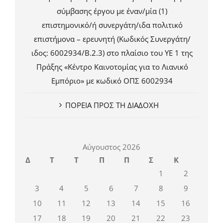
σύμβασης έργου με έναν/μία (1)
επιστημονικό/ή συνεργάτη/ιδα πολιτικό
επιστήμονα – ερευνητή (Κωδικός Συνεργάτη/
ιδος: 6002934/Β.2.3) στο πλαίσιο του ΥΕ 1 της
Πράξης «Κέντρο Καινοτομίας για το Λιανικό
Εμπόριο» με κωδικό ΟΠΣ 6002934
ΠΟΡΕΙΑ ΠΡΟΣ ΤΗ ΔΙΑΔΟΧΗ
Αύγουστος 2026
Δ
Τ
Τ
Π
Π
Σ
Κ
1
2
3
4
5
6
7
8
9
10
11
12
13
14
15
16
17
18
19
20
21
22
23