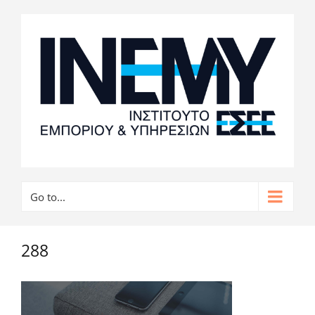
Go to...
288