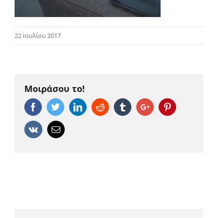
22 Ιουλίου 2017
Μοιράσου το!
Facebook
Twitter
Linkedin
Reddit
Tumblr
Google+
Pinterest
Vk
Email