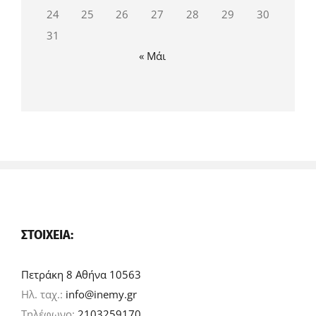
24
25
26
27
28
29
30
31
« Μάι
ΣΤΟΙΧΕΊΑ:
Πετράκη 8 Αθήνα 10563
Ηλ. ταχ.:
info@inemy.gr
Τηλέφωνο:
2103259170