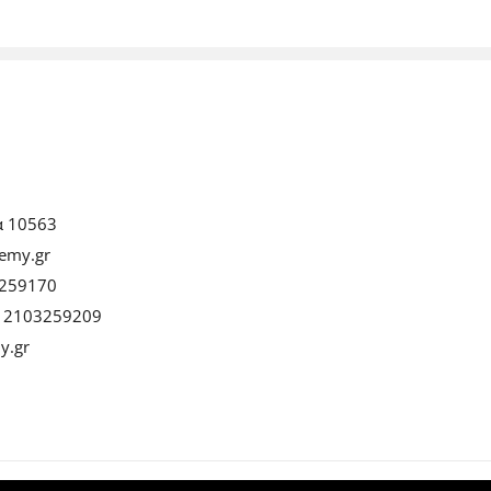
α 10563
emy.gr
259170
:
2103259209
y.gr