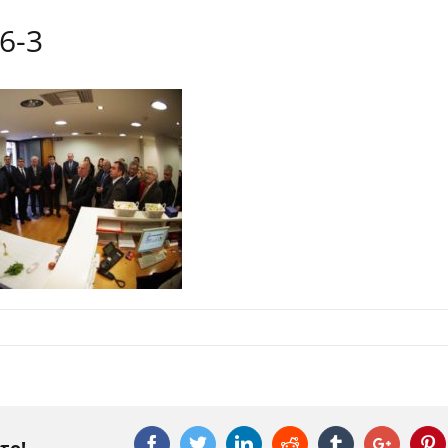
6-3
Facebook
Twitter
Linkedin
Reddit
Tumblr
Google
P