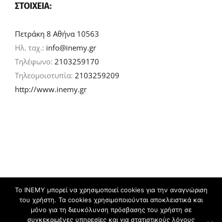
ΣΤΟΙΧΕΊΑ:
Πετράκη 8 Αθήνα 10563
Ηλ. ταχ.:
info@inemy.gr
Τηλέφωνο:
2103259170
Τηλεομοιοτυπία:
2103259209
http://www.inemy.gr
Το ΙΝΕΜΥ μπορεί να χρησιμοποιεί cookies για την αναγνώριση
του χρήστη. Τα cookies χρησιμοποιούνται αποκλειστικά και
©
2026 IN.EM.Y | Σχεδιασμός & ανάπτυξη:
μόνο για τη διευκόλυνση πρόσβασης του χρήστη σε
συγκεκριμένες υπηρεσίες και για στατιστικούς λόγους