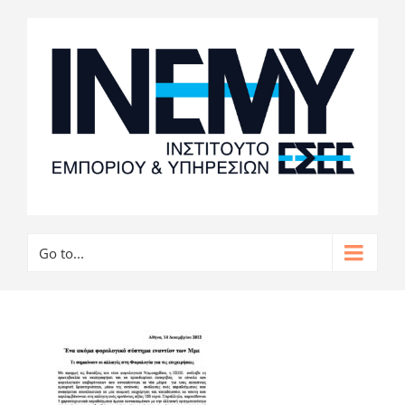
Go to...