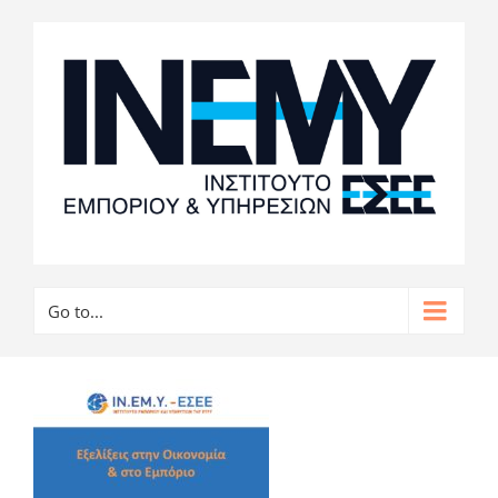
Go to...