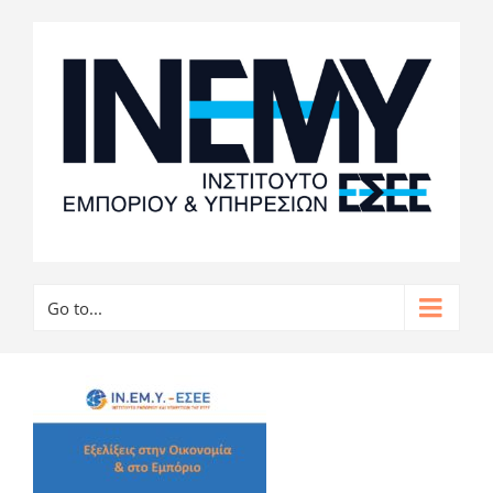
Go to...