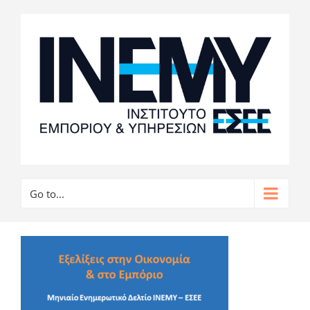
Go to...