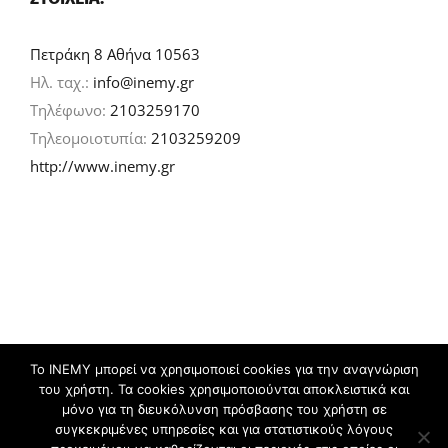
Πετράκη 8 Αθήνα 10563
Ηλ. ταχ.:
info@inemy.gr
Τηλέφωνο:
2103259170
Τηλεομοιοτυπία:
2103259209
http://www.inemy.gr
Το ΙΝΕΜΥ μπορεί να χρησιμοποιεί cookies για την αναγνώριση
του χρήστη. Τα cookies χρησιμοποιούνται αποκλειστικά και
©
2026 IN.EM.Y | Σχεδιασμός & ανάπτυξη:
μόνο για τη διευκόλυνση πρόσβασης του χρήστη σε
συγκεκριμένες υπηρεσίες και για στατιστικούς λόγους