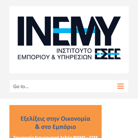
Go to...