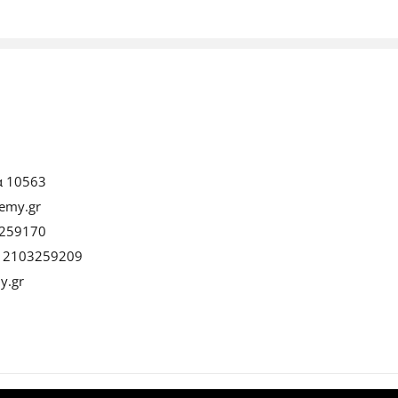
α 10563
emy.gr
259170
:
2103259209
y.gr