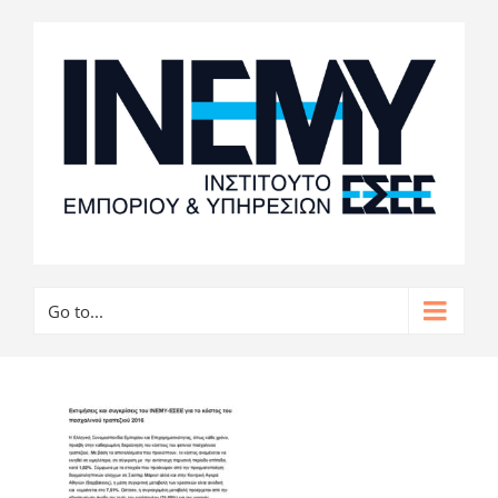
Go to...