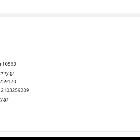
α 10563
emy.gr
259170
:
2103259209
y.gr