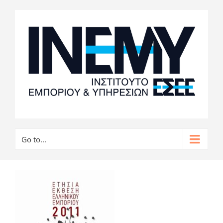
Go to...