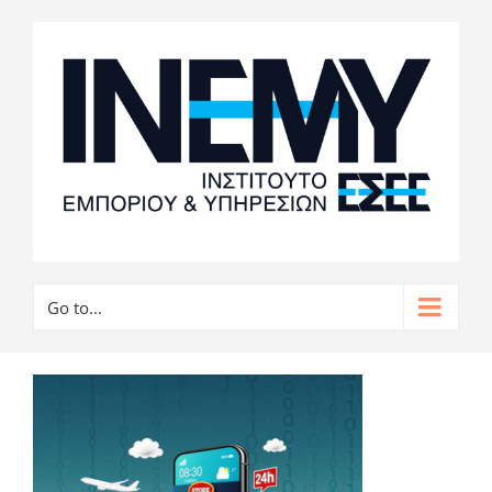
Go to...