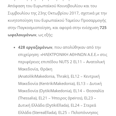
Απόφαση του Ευρωπαϊκού Κοινοβουλίου και του
Συμβουλίου της 23ης Οκτωβρίου 2017, σχετικά με την
κινητοποίηση του Ευρωπαϊκού Ταμείου Προσαρμογής
στην Παγκοσμιοποίηση, και αφορά στην ενίσχυση
725
ωφελουμένων
, ως εξής:
428 εργαζομένων
, που απολύθηκαν από την
επιχείρηση: «ΗΛΕΚΤΡΟΝΙΚΗ ΑΘΗΝΩΝ Α.Ε.Ε.» στις
περιφέρειες επιπέδου
NUTS
2
EL
11 – Ανατολική
Μακεδονία, Θράκη
(
Anatoliki
Makedonia
,
Thraki
),
EL
12 – Κεντρική
Μακεδονία (
Kentriki
Makedonia
),
EL
13 – Δυτική
Μακεδονία (
Dytiki
Makedonia
),
EL
14 – Θεσσαλία
(
Thessalia
),
EL
21 – Ήπειρος (
Ipeiros
),
EL
23 –
Δυτική Ελλάδα (
Dytiki
Ellada
),
EL
24 – Στερεά
Ελλάδα (
Sterea
Ellada
),
EL
25 – Πελοπόννησος