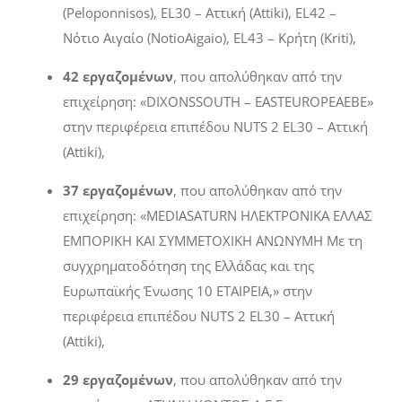
(
Peloponnisos
),
EL
30 – Αττική (
Attiki
),
EL
42 –
Νότιο Αιγαίο (
Notio
Aigaio
),
EL
43 – Κρήτη (
Kriti
),
42 εργαζομένων
, που απολύθηκαν από την
επιχείρηση: «
DIXONS
SOUTH
–
EAST
EUROPE
AEBE
»
στην περιφέρεια επιπέδου
NUTS
2
EL
30 – Αττική
(
Attiki
),
37 εργαζομένων
, που απολύθηκαν από την
επιχείρηση: «
MEDIA
SATURN
ΗΛΕΚΤΡΟΝΙΚΑ ΕΛΛΑΣ
ΕΜΠΟΡΙΚΗ ΚΑΙ ΣΥΜΜΕΤΟΧΙΚΗ ΑΝΩΝΥΜΗ Με τη
συγχρηματοδότηση της Ελλάδας και της
Ευρωπαϊκής Ένωσης 10 ΕΤΑΙΡΕΙΑ,» στην
περιφέρεια επιπέδου
NUTS
2
EL
30 – Αττική
(
Attiki
),
29 εργαζομένων
, που απολύθηκαν από την