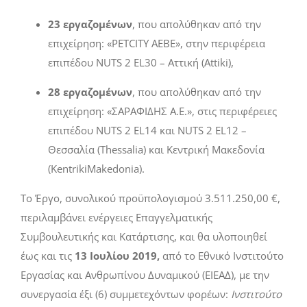
23 εργαζομένων
, που απολύθηκαν από την
επιχείρηση: «
PET
CITY
ΑΕΒΕ», στην περιφέρεια
επιπέδου
NUTS
2
EL
30 – Αττική (
Attiki
),
28 εργαζομένων
, που απολύθηκαν από την
επιχείρηση: «ΣΑΡΑΦΙΔΗΣ Α.Ε.», στις περιφέρειες
επιπέδου
NUTS
2
EL
14 και
NUTS
2
EL
12
–
Θεσσαλία (
Thessalia
) και
Κεντρική Μακεδονία
(
Kentriki
Makedonia
)
.
Το Έργο, συνολικού προϋπολογισμού 3.511.250,00 €,
περιλαμβάνει ενέργειες Επαγγελματικής
Συμβουλευτικής και Κατάρτισης, και θα υλοποιηθεί
έως και τις
13 Ιουλίου 2019,
από το Εθνικό Ινστιτούτο
Εργασίας και Ανθρωπίνου Δυναμικού (ΕΙΕΑΔ), με την
συνεργασία έξι (6) συμμετεχόντων φορέων:
Ινστιτούτο