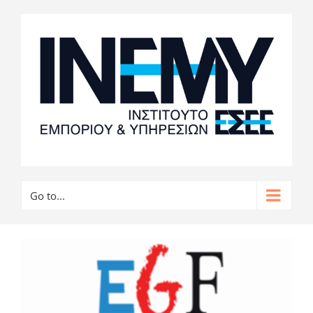
Go to...
View
Larger
Image