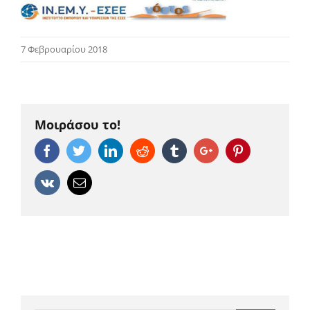
7 Φεβρουαρίου 2018
Μοιράσου το!
Facebook
Twitter
Linkedin
Reddit
Tumblr
Google+
Pinterest
Vk
Email