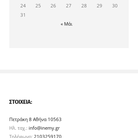
24
25
26
27
28
29
30
31
« Μάι
ΣΤΟΙΧΕΊΑ:
Πετράκη 8 Αθήνα 10563
Ηλ. ταχ.:
info@inemy.gr
Τηλέφωνο:
2103259170