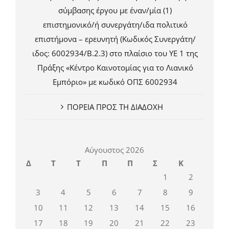
σύμβασης έργου με έναν/μία (1)
επιστημονικό/ή συνεργάτη/ιδα πολιτικό
επιστήμονα – ερευνητή (Κωδικός Συνεργάτη/
ιδος: 6002934/Β.2.3) στο πλαίσιο του ΥΕ 1 της
Πράξης «Κέντρο Καινοτομίας για το Λιανικό
Εμπόριο» με κωδικό ΟΠΣ 6002934
ΠΟΡΕΙΑ ΠΡΟΣ ΤΗ ΔΙΑΔΟΧΗ
Αύγουστος 2026
Δ
Τ
Τ
Π
Π
Σ
Κ
1
2
3
4
5
6
7
8
9
10
11
12
13
14
15
16
17
18
19
20
21
22
23