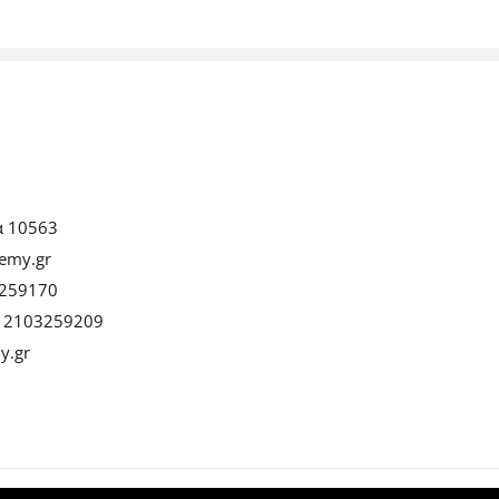
α 10563
emy.gr
259170
:
2103259209
y.gr