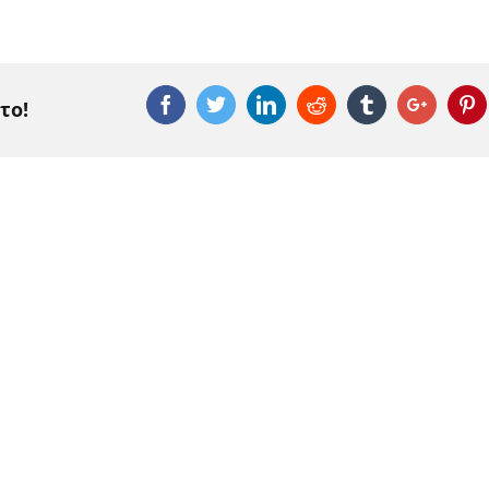
Facebook
Twitter
Linkedin
Reddit
Tumblr
Google
P
το!