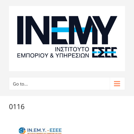
Go to...
0116