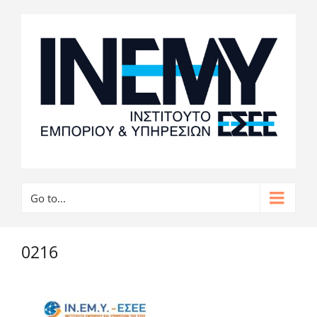
Go to...
0216