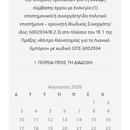
σύμβασης έργου με έναν/μία (1)
επιστημονικό/ή συνεργάτη/ιδα πολιτικό
επιστήμονα – ερευνητή (Κωδικός Συνεργάτη/
ιδος: 6002934/Β.2.3) στο πλαίσιο του ΥΕ 1 της
Πράξης «Κέντρο Καινοτομίας για το Λιανικό
Εμπόριο» με κωδικό ΟΠΣ 6002934
ΠΟΡΕΙΑ ΠΡΟΣ ΤΗ ΔΙΑΔΟΧΗ
Αύγουστος 2026
Δ
Τ
Τ
Π
Π
Σ
Κ
1
2
3
4
5
6
7
8
9
10
11
12
13
14
15
16
17
18
19
20
21
22
23