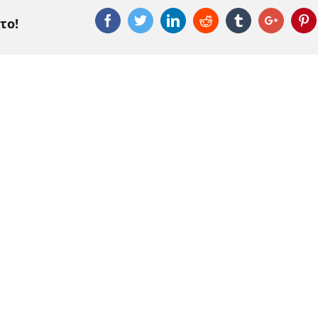
Facebook
Twitter
Linkedin
Reddit
Tumblr
Google
P
το!