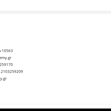
α 10563
emy.gr
259170
:
2103259209
y.gr