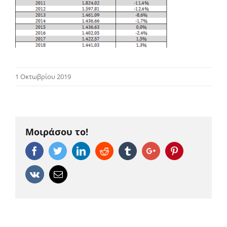
1 Οκτωβρίου 2019
Μοιράσου το!
Facebook
Twitter
Linkedin
Reddit
Tumblr
Google+
Pinterest
Vk
Email