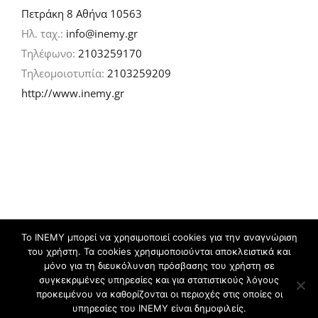
Πετράκη 8 Αθήνα 10563
Ηλ. ταχ.:
info@inemy.gr
Τηλέφωνο:
2103259170
Τηλεομοιοτυπία:
2103259209
http://www.inemy.gr
Το ΙΝΕΜΥ μπορεί να χρησιμοποιεί cookies για την αναγνώριση
του χρήστη. Τα cookies χρησιμοποιούνται αποκλειστικά και
©
2026 IN.EM.Y | Σχεδιασμός & ανάπτυξη:
μόνο για τη διευκόλυνση πρόσβασης του χρήστη σε
συγκεκριμένες υπηρεσίες και για στατιστικούς λόγους
προκειμένου να καθορίζονται οι περιοχές στις οποίες οι
Facebook
Twitter
YouTube
Flickr
υπηρεσίες του ΙΝΕΜΥ είναι δημοφιλείς.