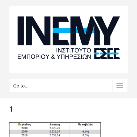
Go to...
1