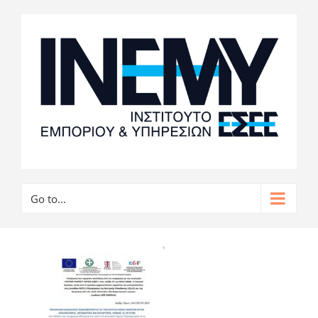
Go to...