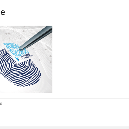
ee
20