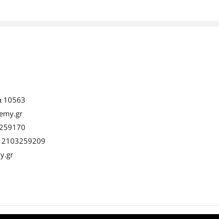
α 10563
emy.gr
259170
:
2103259209
y.gr