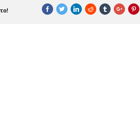
Facebook
Twitter
Linkedin
Reddit
Tumblr
Google
P
το!