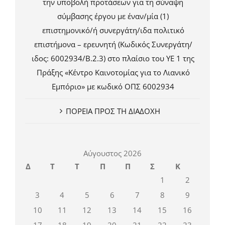
την υποβολή προτάσεων για τη σύναψη
σύμβασης έργου με έναν/μία (1)
επιστημονικό/ή συνεργάτη/ιδα πολιτικό
επιστήμονα – ερευνητή (Κωδικός Συνεργάτη/
ιδος: 6002934/Β.2.3) στο πλαίσιο του ΥΕ 1 της
Πράξης «Κέντρο Καινοτομίας για το Λιανικό
Εμπόριο» με κωδικό ΟΠΣ 6002934
ΠΟΡΕΙΑ ΠΡΟΣ ΤΗ ΔΙΑΔΟΧΗ
Αύγουστος 2026
Δ
Τ
Τ
Π
Π
Σ
Κ
1
2
3
4
5
6
7
8
9
10
11
12
13
14
15
16