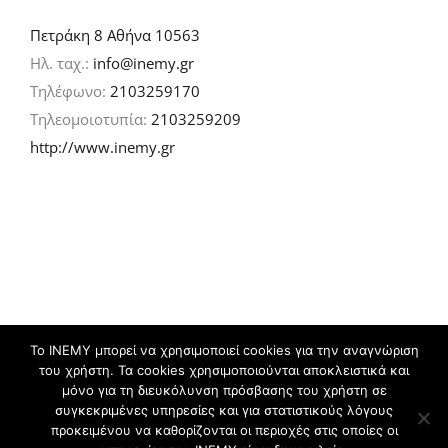
Πετράκη 8 Αθήνα 10563
Ηλ. ταχ.:
info@inemy.gr
Τηλέφωνο:
2103259170
Τηλεομοιοτυπία:
2103259209
http://www.inemy.gr
Το ΙΝΕΜΥ μπορεί να χρησιμοποιεί cookies για την αναγνώριση
του χρήστη. Τα cookies χρησιμοποιούνται αποκλειστικά και
©
2026 IN.EM.Y | Σχεδιασμός & ανάπτυξη:
μόνο για τη διευκόλυνση πρόσβασης του χρήστη σε
συγκεκριμένες υπηρεσίες και για στατιστικούς λόγους
προκειμένου να καθορίζονται οι περιοχές στις οποίες οι
Facebook
Twitter
YouTube
Flickr