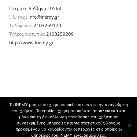
Πετράκη 8 Αθήνα 10563
Ηλ. ταχ.:
info@inemy.gr
Τηλέφωνο:
2103259170
Τηλεομοιοτυπία:
2103259209
http://www.inemy.gr
Το ΙΝΕΜΥ μπορεί να χρησιμοποιεί cookies για την αναγνώριση
του χρήστη. Τα cookies χρησιμοποιούνται αποκλειστικά και
©
2026 IN.EM.Y | Σχεδιασμός & ανάπτυξη:
μόνο για τη διευκόλυνση πρόσβασης του χρήστη σε
συγκεκριμένες υπηρεσίες και για στατιστικούς λόγους
προκειμένου να καθορίζονται οι περιοχές στις οποίες οι
Facebook
Twitter
YouTube
Flickr
υπηρεσίες του ΙΝΕΜΥ είναι δημοφιλείς.