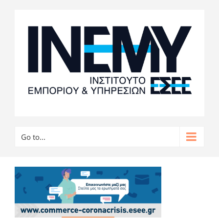
Go to...