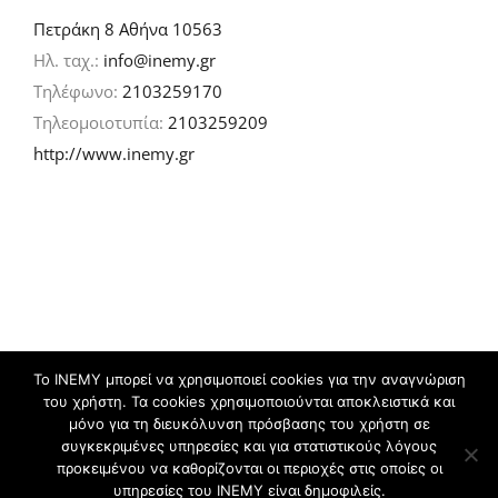
Πετράκη 8 Αθήνα 10563
Ηλ. ταχ.:
info@inemy.gr
Τηλέφωνο:
2103259170
Τηλεομοιοτυπία:
2103259209
http://www.inemy.gr
Το ΙΝΕΜΥ μπορεί να χρησιμοποιεί cookies για την αναγνώριση
του χρήστη. Τα cookies χρησιμοποιούνται αποκλειστικά και
©
2026 IN.EM.Y | Σχεδιασμός & ανάπτυξη:
μόνο για τη διευκόλυνση πρόσβασης του χρήστη σε
συγκεκριμένες υπηρεσίες και για στατιστικούς λόγους
προκειμένου να καθορίζονται οι περιοχές στις οποίες οι
Facebook
Twitter
YouTube
Flickr
υπηρεσίες του ΙΝΕΜΥ είναι δημοφιλείς.