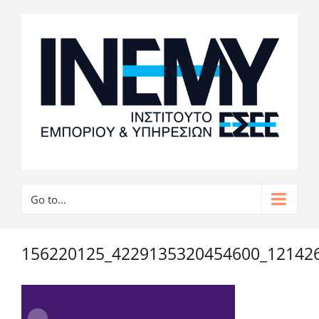
Go to...
156220125_4229135320454600_12142