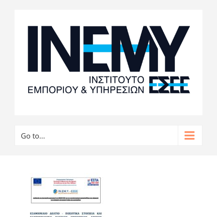
Go to...