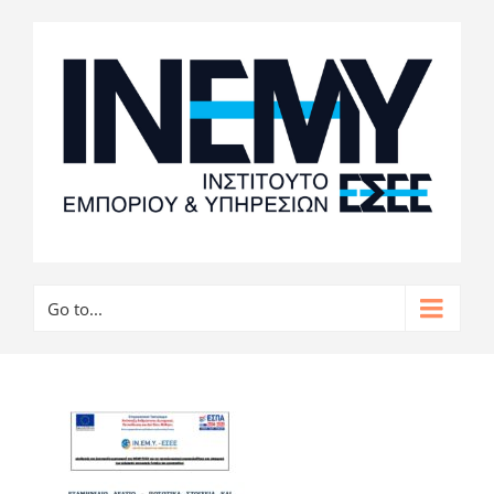
Go to...