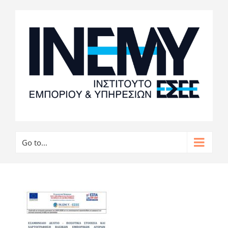
Go to...