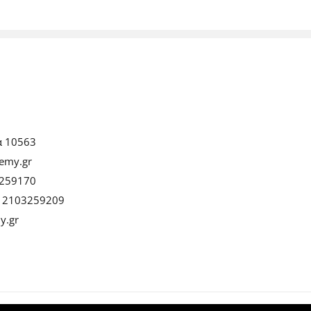
α 10563
emy.gr
259170
:
2103259209
y.gr