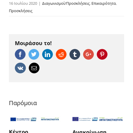
16 Ιουλίου 2020
|
Διαγωνισμοί/Προσκλήσεις
,
Επικαιρότητα
,
Προσκλήσεις
Μοιράσου το!
Facebook
Twitter
Linkedin
Reddit
Tumblr
Google+
Pinterest
Vk
Email
Παρόμοια
Κέντρο
Ανακοίνωση