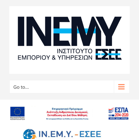
Go to...
View
Larger
Image