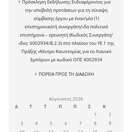
Πρόσκληση Εκδήλωσης Ενδιαφέροντος για
την υποβολή προτάσεων για τη σύναψη
σύμβασης έργου με έναν/μία (1)
επιστημονικό/ή συνεργάτη/ιδα πολιτικό
επιστήμονα – ερευνητή (Κωδικός Συνεργάτη/
ιδος: 6002934/Β.2.3) στο πλαίσιο του ΥΕ 1 της
Πράξης «Κέντρο Καινοτομίας για το Λιανικό
Εμπόριο» με κωδικό ΟΠΣ 6002934
ΠΟΡΕΙΑ ΠΡΟΣ ΤΗ ΔΙΑΔΟΧΗ
Αύγουστος 2026
Δ
Τ
Τ
Π
Π
Σ
Κ
1
2
3
4
5
6
7
8
9