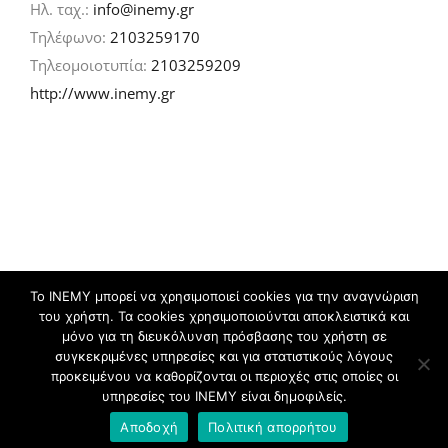
Ηλ. ταχ.:
info@inemy.gr
Τηλέφωνο:
2103259170
Τηλεομοιοτυπία:
2103259209
http://www.inemy.gr
Το ΙΝΕΜΥ μπορεί να χρησιμοποιεί cookies για την αναγνώριση
του χρήστη. Τα cookies χρησιμοποιούνται αποκλειστικά και
©
2026 IN.EM.Y | Σχεδιασμός & ανάπτυξη:
μόνο για τη διευκόλυνση πρόσβασης του χρήστη σε
συγκεκριμένες υπηρεσίες και για στατιστικούς λόγους
προκειμένου να καθορίζονται οι περιοχές στις οποίες οι
Facebook
Twitter
YouTube
Flickr
υπηρεσίες του ΙΝΕΜΥ είναι δημοφιλείς.
Αποδοχή
Πολιτική απορρήτου