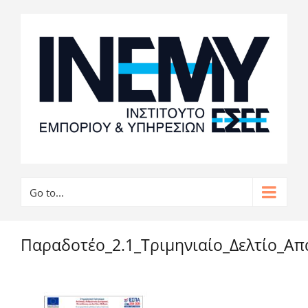
Go to...
Παραδοτέο_2.1_Τριμηνιαίο_Δελτίο_Α