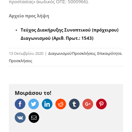
προστασίας» (κωδικός ΟΠΣ: 5000966).
Αρχείο προς λήψη
Τεύχος Διακήρυξης Συνοπτικού (πρόχειρου)
Διαγωνισμού (Αριθ. Πρωτ.: 1543)
13 Οκτωβρίου 2020
|
Διαγωνισμοί/Προσκλήσεις
,
Επικαιρότητα
,
Προσκλήσεις
Μοιράσου το!
Facebook
Twitter
Linkedin
Reddit
Tumblr
Google+
Pinterest
Vk
Email