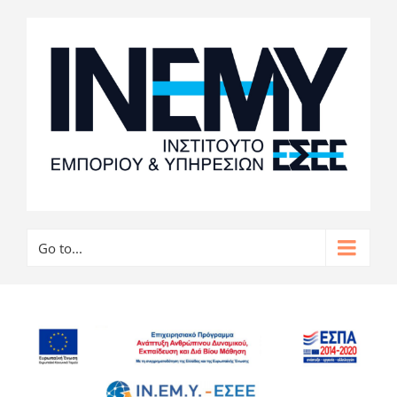
Go to...
View
Larger
Image