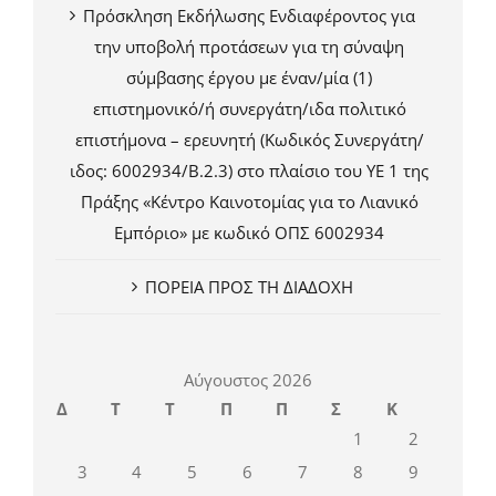
Πρόσκληση Εκδήλωσης Ενδιαφέροντος για
την υποβολή προτάσεων για τη σύναψη
σύμβασης έργου με έναν/μία (1)
επιστημονικό/ή συνεργάτη/ιδα πολιτικό
επιστήμονα – ερευνητή (Κωδικός Συνεργάτη/
ιδος: 6002934/Β.2.3) στο πλαίσιο του ΥΕ 1 της
Πράξης «Κέντρο Καινοτομίας για το Λιανικό
Εμπόριο» με κωδικό ΟΠΣ 6002934
ΠΟΡΕΙΑ ΠΡΟΣ ΤΗ ΔΙΑΔΟΧΗ
Αύγουστος 2026
Δ
Τ
Τ
Π
Π
Σ
Κ
1
2
3
4
5
6
7
8
9