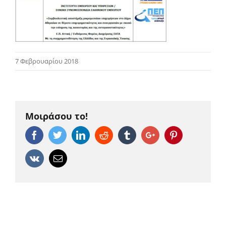
7 Φεβρουαρίου 2018
Μοιράσου το!
Facebook
Twitter
Linkedin
Reddit
Tumblr
Google+
Pinterest
Vk
Email