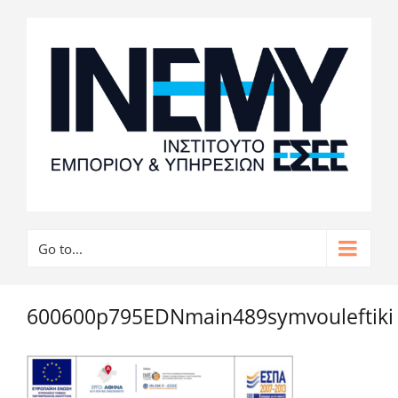
Go to...
600600p795EDNmain489symvouleftiki