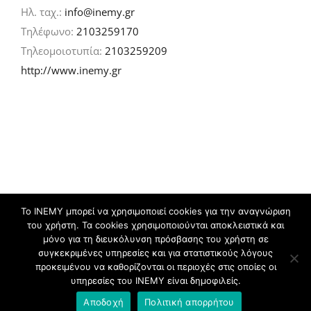
Ηλ. ταχ.:
info@inemy.gr
Τηλέφωνο:
2103259170
Τηλεομοιοτυπία:
2103259209
http://www.inemy.gr
Το ΙΝΕΜΥ μπορεί να χρησιμοποιεί cookies για την αναγνώριση
του χρήστη. Τα cookies χρησιμοποιούνται αποκλειστικά και
©
2026 IN.EM.Y | Σχεδιασμός & ανάπτυξη:
μόνο για τη διευκόλυνση πρόσβασης του χρήστη σε
συγκεκριμένες υπηρεσίες και για στατιστικούς λόγους
προκειμένου να καθορίζονται οι περιοχές στις οποίες οι
Facebook
Twitter
YouTube
Flickr
υπηρεσίες του ΙΝΕΜΥ είναι δημοφιλείς.
Αποδοχή
Πολιτική απορρήτου