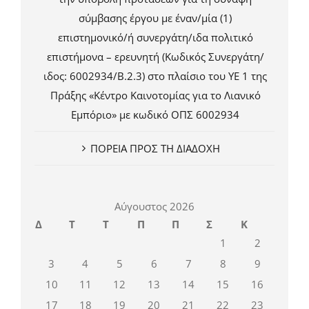
σύμβασης έργου με έναν/μία (1)
επιστημονικό/ή συνεργάτη/ιδα πολιτικό
επιστήμονα – ερευνητή (Κωδικός Συνεργάτη/
ιδος: 6002934/Β.2.3) στο πλαίσιο του ΥΕ 1 της
Πράξης «Κέντρο Καινοτομίας για το Λιανικό
Εμπόριο» με κωδικό ΟΠΣ 6002934
ΠΟΡΕΙΑ ΠΡΟΣ ΤΗ ΔΙΑΔΟΧΗ
Αύγουστος 2026
Δ
Τ
Τ
Π
Π
Σ
Κ
1
2
3
4
5
6
7
8
9
10
11
12
13
14
15
16
17
18
19
20
21
22
23