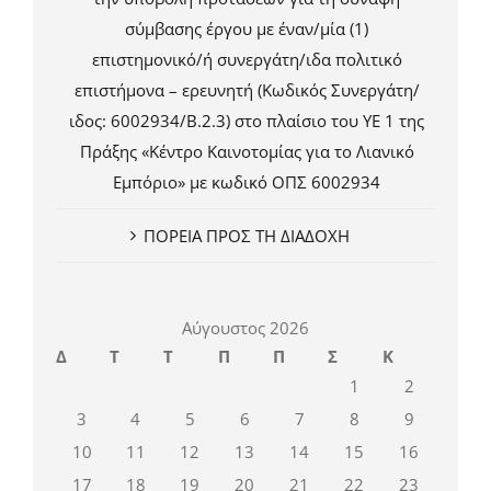
σύμβασης έργου με έναν/μία (1)
επιστημονικό/ή συνεργάτη/ιδα πολιτικό
επιστήμονα – ερευνητή (Κωδικός Συνεργάτη/
ιδος: 6002934/Β.2.3) στο πλαίσιο του ΥΕ 1 της
Πράξης «Κέντρο Καινοτομίας για το Λιανικό
Εμπόριο» με κωδικό ΟΠΣ 6002934
ΠΟΡΕΙΑ ΠΡΟΣ ΤΗ ΔΙΑΔΟΧΗ
Αύγουστος 2026
Δ
Τ
Τ
Π
Π
Σ
Κ
1
2
3
4
5
6
7
8
9
10
11
12
13
14
15
16
17
18
19
20
21
22
23