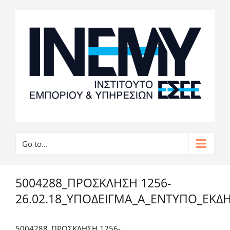
Go to...
5004288_ΠΡΟΣΚΛΗΣΗ 1256-
26.02.18_ΥΠΟΔΕΙΓΜΑ_Α_ΕΝΤΥΠΟ_ΕΚΔ
5004288_ΠΡΟΣΚΛΗΣΗ 1256-