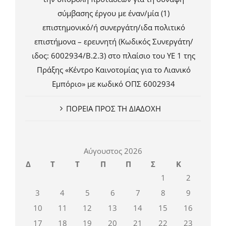
σύμβασης έργου με έναν/μία (1)
επιστημονικό/ή συνεργάτη/ιδα πολιτικό
επιστήμονα – ερευνητή (Κωδικός Συνεργάτη/
ιδος: 6002934/Β.2.3) στο πλαίσιο του ΥΕ 1 της
Πράξης «Κέντρο Καινοτομίας για το Λιανικό
Εμπόριο» με κωδικό ΟΠΣ 6002934
ΠΟΡΕΙΑ ΠΡΟΣ ΤΗ ΔΙΑΔΟΧΗ
Αύγουστος 2026
Δ
Τ
Τ
Π
Π
Σ
Κ
1
2
3
4
5
6
7
8
9
10
11
12
13
14
15
16
17
18
19
20
21
22
23