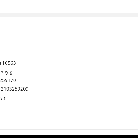
α 10563
emy.gr
259170
:
2103259209
y.gr