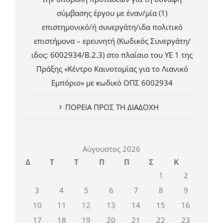
σύμβασης έργου με έναν/μία (1)
επιστημονικό/ή συνεργάτη/ιδα πολιτικό
επιστήμονα – ερευνητή (Κωδικός Συνεργάτη/
ιδος: 6002934/Β.2.3) στο πλαίσιο του ΥΕ 1 της
Πράξης «Κέντρο Καινοτομίας για το Λιανικό
Εμπόριο» με κωδικό ΟΠΣ 6002934
ΠΟΡΕΙΑ ΠΡΟΣ ΤΗ ΔΙΑΔΟΧΗ
Αύγουστος 2026
Δ
Τ
Τ
Π
Π
Σ
Κ
1
2
3
4
5
6
7
8
9
10
11
12
13
14
15
16
17
18
19
20
21
22
23