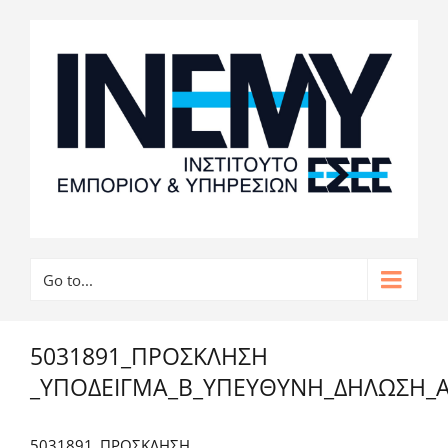
Go to...
5031891_ΠΡΟΣΚΛΗΣΗ
_ΥΠΟΔΕΙΓΜΑ_Β_ΥΠΕΥΘΥΝΗ_ΔΗΛΩΣΗ_ΑΚ
5031891_ΠΡΟΣΚΛΗΣΗ