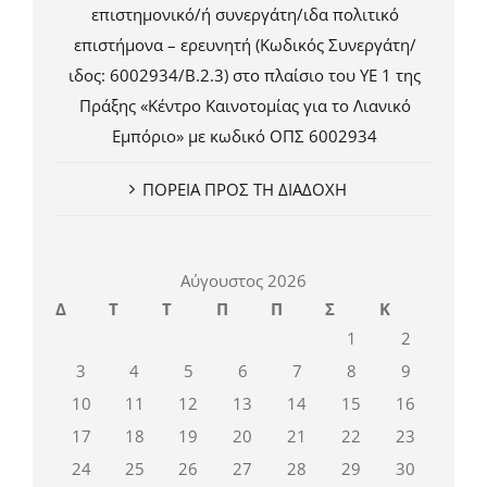
επιστημονικό/ή συνεργάτη/ιδα πολιτικό
επιστήμονα – ερευνητή (Κωδικός Συνεργάτη/
ιδος: 6002934/Β.2.3) στο πλαίσιο του ΥΕ 1 της
Πράξης «Κέντρο Καινοτομίας για το Λιανικό
Εμπόριο» με κωδικό ΟΠΣ 6002934
ΠΟΡΕΙΑ ΠΡΟΣ ΤΗ ΔΙΑΔΟΧΗ
Αύγουστος 2026
Δ
Τ
Τ
Π
Π
Σ
Κ
1
2
3
4
5
6
7
8
9
10
11
12
13
14
15
16
17
18
19
20
21
22
23
24
25
26
27
28
29
30