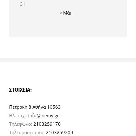
31
« Μάι
ΣΤΟΙΧΕΊΑ:
Πετράκη 8 Αθήνα 10563
Ηλ. ταχ.:
info@inemy.gr
Τηλέφωνο:
2103259170
Τηλεομοιοτυπία:
2103259209