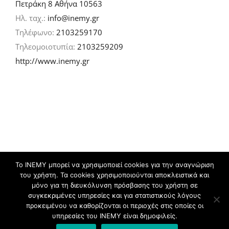
Πετράκη 8 Αθήνα 10563
Ηλ. ταχ.:
info@inemy.gr
Τηλέφωνο:
2103259170
Τηλεομοιοτυπία:
2103259209
http://www.inemy.gr
Το ΙΝΕΜΥ μπορεί να χρησιμοποιεί cookies για την αναγνώριση
του χρήστη. Τα cookies χρησιμοποιούνται αποκλειστικά και
©
2026 IN.EM.Y | Σχεδιασμός & ανάπτυξη:
μόνο για τη διευκόλυνση πρόσβασης του χρήστη σε
συγκεκριμένες υπηρεσίες και για στατιστικούς λόγους
προκειμένου να καθορίζονται οι περιοχές στις οποίες οι
Facebook
Twitter
YouTube
Flickr
υπηρεσίες του ΙΝΕΜΥ είναι δημοφιλείς.