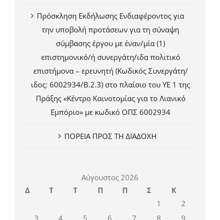
Πρόσκληση Εκδήλωσης Ενδιαφέροντος για
την υποβολή προτάσεων για τη σύναψη
σύμβασης έργου με έναν/μία (1)
επιστημονικό/ή συνεργάτη/ιδα πολιτικό
επιστήμονα – ερευνητή (Κωδικός Συνεργάτη/
ιδος: 6002934/Β.2.3) στο πλαίσιο του ΥΕ 1 της
Πράξης «Κέντρο Καινοτομίας για το Λιανικό
Εμπόριο» με κωδικό ΟΠΣ 6002934
ΠΟΡΕΙΑ ΠΡΟΣ ΤΗ ΔΙΑΔΟΧΗ
Αύγουστος 2026
Δ
Τ
Τ
Π
Π
Σ
Κ
1
2
3
4
5
6
7
8
9