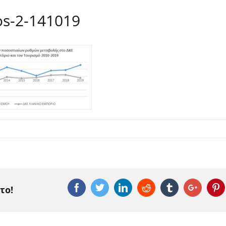
os-2-141019
Facebook
Twitter
Linkedin
Reddit
Tumblr
Google
P
το!