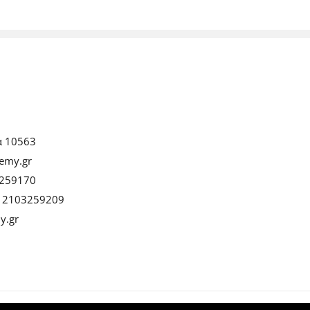
α 10563
emy.gr
259170
:
2103259209
y.gr