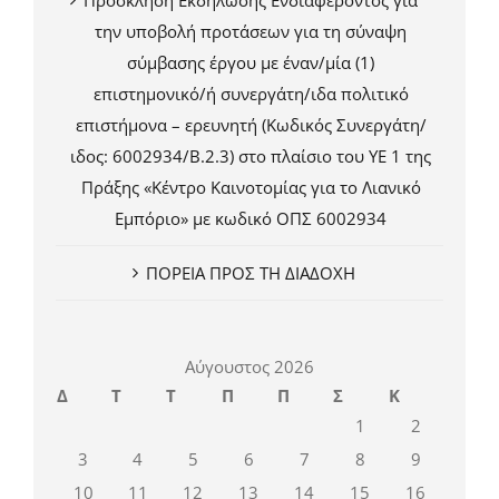
Πρόσκληση Εκδήλωσης Ενδιαφέροντος για
την υποβολή προτάσεων για τη σύναψη
σύμβασης έργου με έναν/μία (1)
επιστημονικό/ή συνεργάτη/ιδα πολιτικό
επιστήμονα – ερευνητή (Κωδικός Συνεργάτη/
ιδος: 6002934/Β.2.3) στο πλαίσιο του ΥΕ 1 της
Πράξης «Κέντρο Καινοτομίας για το Λιανικό
Εμπόριο» με κωδικό ΟΠΣ 6002934
ΠΟΡΕΙΑ ΠΡΟΣ ΤΗ ΔΙΑΔΟΧΗ
Αύγουστος 2026
Δ
Τ
Τ
Π
Π
Σ
Κ
1
2
3
4
5
6
7
8
9
10
11
12
13
14
15
16