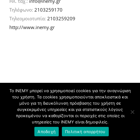
Ηλ. ταχ.:
info@inemy.gr
Τηλέφωνο:
2103259170
Τηλεομοιοτυπία:
2103259209
http://www.inemy.gr
Το ΙΝΕΜΥ μπορεί να χρησιμοποιεί cookies για την αναγνώριση
του χρήστη. Τα cookies χρησιμοποιούνται αποκλειστικά και
©
2026 IN.EM.Y | Σχεδιασμός & ανάπτυξη:
μόνο για τη διευκόλυνση πρόσβασης του χρήστη σε
συγκεκριμένες υπηρεσίες και για στατιστικούς λόγους
προκειμένου να καθορίζονται οι περιοχές στις οποίες οι
Facebook
Twitter
YouTube
Flickr
υπηρεσίες του ΙΝΕΜΥ είναι δημοφιλείς.
Αποδοχή
Πολιτική απορρήτου