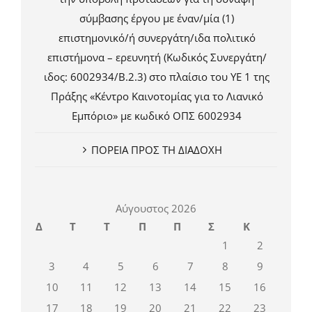
σύμβασης έργου με έναν/μία (1)
επιστημονικό/ή συνεργάτη/ιδα πολιτικό
επιστήμονα – ερευνητή (Κωδικός Συνεργάτη/
ιδος: 6002934/Β.2.3) στο πλαίσιο του ΥΕ 1 της
Πράξης «Κέντρο Καινοτομίας για το Λιανικό
Εμπόριο» με κωδικό ΟΠΣ 6002934
ΠΟΡΕΙΑ ΠΡΟΣ ΤΗ ΔΙΑΔΟΧΗ
Αύγουστος 2026
Δ
Τ
Τ
Π
Π
Σ
Κ
1
2
3
4
5
6
7
8
9
10
11
12
13
14
15
16
17
18
19
20
21
22
23